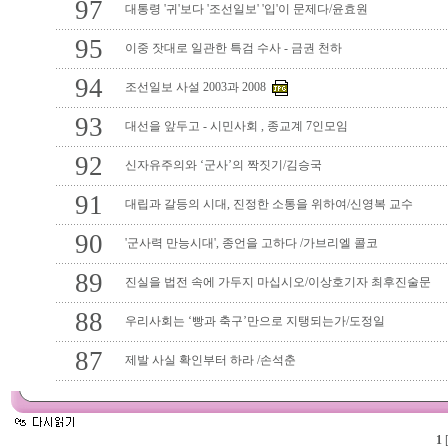
97
대통령 '귀'보다 '조선일보' '입'이 문제다/윤효원
95
이중 잣대로 일관한 특검 수사 - 금권 천하
94
조선일보 사설 2003과 2008
93
대선을 앞두고 - 시민사회 , 종교계 7인모임
92
신자유주의와 ‘군사’의 짝짓기/김승국
91
대립과 갈등의 시대, 진정한 소통을 위하여/신영복 교수
90
'군사력 만능시대', 종언을 고하다 /가브리엘 콜코
89
진실을 법전 속에 가두지 마십시오/이상호기자 최후진술문
88
우리사회는 ‘빵과 축구’만으로 지탱되는가/도정일
87
제발 사실 확인부터 하라 /손석춘
1