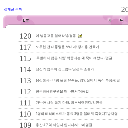
2
전체글 목록
120
이 냉동고를 열어라/송경동
117
노무현 전 대통령을 보내며/ 정기용.건축가
115
'특별하지 않은 사람' 박종태는 왜 죽어야 했나 /펌글
114
당신의 침묵이 징그럽다/공선옥 소설가
113
용산참사 - 벼랑 몰린 유족들, 영안실에서 숙식 투쟁/펌글
112
한국금융연구원을 떠나면서/이동걸
111
가난한 사람 돕지 마라, 외부세력된다/김민웅
110
5명의 테러리스트가 동료 5명을 불태워 죽였다?/송재영
109
용산 4구역 세입자 입니다/아고라펌글