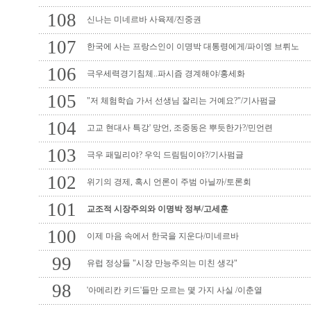
108
신나는 미네르바 사육제/진중권
107
한국에 사는 프랑스인이 이명박 대통령에게/파이엥 브뤼노
106
극우세력경기침체..파시즘 경계해야/홍세화
105
"저 체험학습 가서 선생님 잘리는 거예요?"/기사펌글
104
고교 현대사 특강' 망언, 조중동은 뿌듯한가?/민언련
103
극우 패밀리야? 우익 드림팀이야?/기사펌글
102
위기의 경제, 혹시 언론이 주범 아닐까/토론회
101
교조적 시장주의와 이명박 정부/고세훈
100
이제 마음 속에서 한국을 지운다/미네르바
99
유럽 정상들 "시장 만능주의는 미친 생각"
98
'아메리칸 키드'들만 모르는 몇 가지 사실 /이춘열