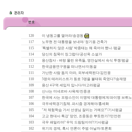
120
이 냉동고를 열어라/송경동
117
노무현 전 대통령을 보내며/ 정기용.건축가
115
'특별하지 않은 사람' 박종태는 왜 죽어야 했나 /펌글
114
당신의 침묵이 징그럽다/공선옥 소설가
113
용산참사 - 벼랑 몰린 유족들, 영안실에서 숙식 투쟁/펌글
112
한국금융연구원을 떠나면서/이동걸
111
가난한 사람 돕지 마라, 외부세력된다/김민웅
110
5명의 테러리스트가 동료 5명을 불태워 죽였다?/송재영
109
용산 4구역 세입자 입니다/아고라펌글
108
신나는 미네르바 사육제/진중권
107
한국에 사는 프랑스인이 이명박 대통령에게/파이엥 브뤼노
106
극우세력경기침체..파시즘 경계해야/홍세화
105
"저 체험학습 가서 선생님 잘리는 거예요?"/기사펌글
104
고교 현대사 특강' 망언, 조중동은 뿌듯한가?/민언련
103
극우 패밀리야? 우익 드림팀이야?/기사펌글
102
위기의 경제, 혹시 언론이 주범 아닐까/토론회