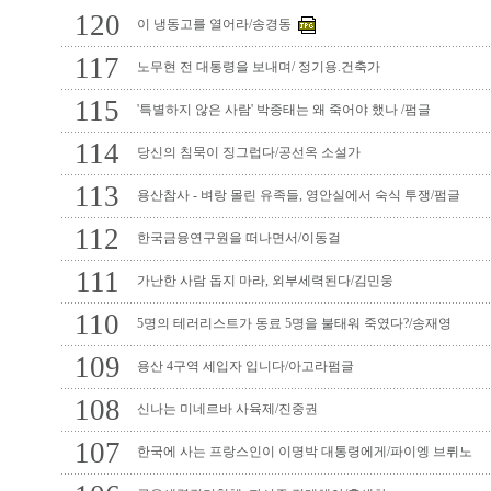
120
이 냉동고를 열어라/송경동
117
노무현 전 대통령을 보내며/ 정기용.건축가
115
'특별하지 않은 사람' 박종태는 왜 죽어야 했나 /펌글
114
당신의 침묵이 징그럽다/공선옥 소설가
113
용산참사 - 벼랑 몰린 유족들, 영안실에서 숙식 투쟁/펌글
112
한국금융연구원을 떠나면서/이동걸
111
가난한 사람 돕지 마라, 외부세력된다/김민웅
110
5명의 테러리스트가 동료 5명을 불태워 죽였다?/송재영
109
용산 4구역 세입자 입니다/아고라펌글
108
신나는 미네르바 사육제/진중권
107
한국에 사는 프랑스인이 이명박 대통령에게/파이엥 브뤼노