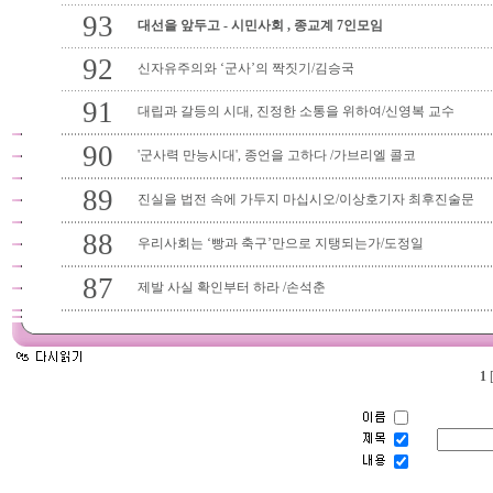
93
대선을 앞두고 - 시민사회 , 종교계 7인모임
92
신자유주의와 ‘군사’의 짝짓기/김승국
91
대립과 갈등의 시대, 진정한 소통을 위하여/신영복 교수
90
'군사력 만능시대', 종언을 고하다 /가브리엘 콜코
89
진실을 법전 속에 가두지 마십시오/이상호기자 최후진술문
88
우리사회는 ‘빵과 축구’만으로 지탱되는가/도정일
87
제발 사실 확인부터 하라 /손석춘
1