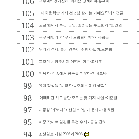
106
극우세력경기침체..파시즘 경계해야/홍세화
105
"저 체험학습 가서 선생님 잘리는 거예요?"/기사펌글
104
고교 현대사 특강' 망언, 조중동은 뿌듯한가?/민언련
103
극우 패밀리야? 우익 드림팀이야?/기사펌글
102
위기의 경제, 혹시 언론이 주범 아닐까/토론회
101
교조적 시장주의와 이명박 정부/고세훈
100
이제 마음 속에서 한국을 지운다/미네르바
99
유럽 정상들 "시장 만능주의는 미친 생각"
98
'아메리칸 키드'들만 모르는 몇 가지 사실 /이춘열
97
대통령 '귀'보다 '조선일보' '입'이 문제다/윤효원
95
이중 잣대로 일관한 특검 수사 - 금권 천하
94
조선일보 사설 2003과 2008