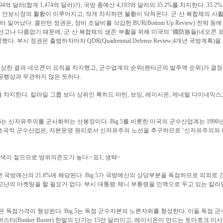
4억 달러(합계 1,474억 달러)가, 국방 총예산 4,193억 달러의 35.2%를 차지한다. 3
면 안보시장의 활황이 이루어지고, 적게 차지하면 불황이 닥쳐온다. 군·산 복합체의 사
어났다. 클린턴 정권은, 장비 조달비를 삭감한 BUR(Bottom Up Review) 전략 등
선고나 다름없기 때문에, 군·산 복합체의 생존·부활을 위해 미국의 ‘國防族들(네오콘 
 부시 정권은 출범하자마자 QDR(Quadrennial Defense Review;4개년 국방
행상한 결과 네오콘이 요직을 차지했고, 군수업계의 순위(펜타곤의 발주액 순위)가 결정
 논공행상과 무관하지 않은 듯하다.
를 차지한다. 칼라일 그룹 보다 상위인 록히드 마틴, 보잉, 레이시온, 제네랄 다이내믹스
 5는 신자유주의를 군사화하는 선봉장이다. Big 5를 비롯한 미국의 군수산업계는 199
인 초국적 군수산업은, 자본운영 원리로서 신자유주의 노선을 추구하므로 ‘신자유주의와 
방색이 짙으므로 방위의존도가 높다.<표1; 생략>
000년 국방예산의 21.8%에 해당된다. Big 5가 국방예산의 상당부분을 독점하므로 의
고난의 마켓팅을 할 필요가 없다. 부시 대통령·체니 부통령을 인맥으로 두고 있는 칼라
은 독점가격이 형성된다. Big 5는 독점 군수자본의 노른자위를 형성한다. 이들 독점
(Bunker Buster) 한발의 단가는 15만 달러이고, 레이시온이 만드는 토마호크 미사일