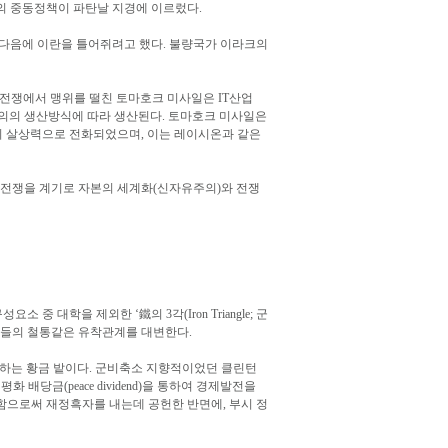
의 중동정책이 파탄날 지경에 이르렀다.
 다음에 이란을 틀어쥐려고 했다. 불량국가 이라크의
 전쟁에서 맹위를 떨친 토마호크 미사일은 IT산업
주의의 생산방식에 따라 생산된다. 토마호크 미사일은
의 살상력으로 전화되었으며, 이는 레이시온과 같은
 전쟁을 계기로 자본의 세계화(신자유주의)와 전쟁
 대학을 제외한 ‘鐵의 3각(Iron Triangle; 군
 사람들의 철통같은 유착관계를 대변한다.
출하는 황금 밭이다. 군비축소 지향적이었던 클린턴
당금(peace dividend)을 통하여 경제발전을
감함으로써 재정흑자를 내는데 공헌한 반면에, 부시 정