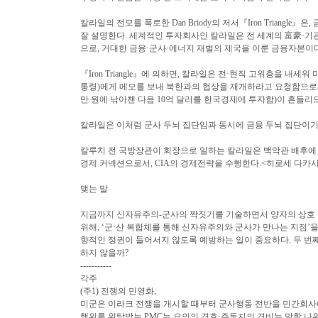
칼라일의 전모를 폭로한 Dan Briody의 저서『Iron Trian
잘 설명한다. 세계적인 투자회사인 칼라일은 전 세계의 富豪·기
으로, 거대한 금융·군사·에너지 재벌의 제국을 이룬 금융자본이다
『Iron Triangle』에 의하면, 칼라일은 전·현직 고위층을 
통령)에게 메모를 보내 북한과의 협상을 재개하라고 요청함으로써 
만 원에 낚아챈 다음 10억 달러를 한국경제에 투자함)이 흔들리
칼라일은 이처럼 군사 두뇌 집단임과 동시에 금융 두뇌 집단이기 
칼루치 전 국방장관이 회장으로 일하는 칼라일은 백악관 배후에 있
경제 커넥션으로서, CIA의 경제전략을 수행한다.<히로세 다카시 지
맺는 말
지금까지 신자유주의-군사의 짝짓기를 기술하면서 양자의 상호 
위해, ‘군·산 복합체를 통해 신자유주의와 군사가 만나는 지점’을
향적인 정권이 들어서지 않도록 예방하는 일이 중요하다. 두 번
하지 않을까?
-----------
각주
(주1) 전쟁의 민영화;
미군은 이라크 전쟁을 개시할 때부터 군사행동 전반을 민간회사에 위탁했
행위를 위탁받는 PMC는 요인의 경호·주둔지의 경비는 말할 나