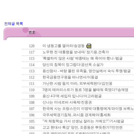
전체글 목록
이 냉동고를 열어라/송경동
120
노무현 전 대통령을 보내며/ 정기용.건축가
117
'특별하지 않은 사람' 박종태는 왜 죽어야 했나 /펌글
115
당신의 침묵이 징그럽다/공선옥 소설가
114
용산참사 - 벼랑 몰린 유족들, 영안실에서 숙식 투쟁/펌글
113
한국금융연구원을 떠나면서/이동걸
112
가난한 사람 돕지 마라, 외부세력된다/김민웅
111
5명의 테러리스트가 동료 5명을 불태워 죽였다?/송재영
110
용산 4구역 세입자 입니다/아고라펌글
109
신나는 미네르바 사육제/진중권
108
한국에 사는 프랑스인이 이명박 대통령에게/파이엥 브뤼노
107
극우세력경기침체..파시즘 경계해야/홍세화
106
"저 체험학습 가서 선생님 잘리는 거예요?"/기사펌글
105
고교 현대사 특강' 망언, 조중동은 뿌듯한가?/민언련
104
극우 패밀리야? 우익 드림팀이야?/기사펌글