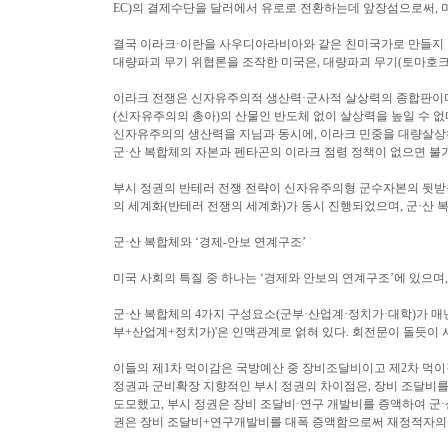
EC)의 결제수단을 달러에서 유로로 전환하는데 앞장섬으로써, 
결국 이라크·이란을 사우디아라비아와 같은 친미국가로 만들지 않
대량파괴 무기 위협론을 조작한 미국은, 대량파괴 무기(토마호크
이라크 전쟁은 신자유주의적 생산력·군사적 살상력의 종합판이며,
(신자유주의의 총아)의 산물인 반도체 없이 살상력을 높일 수 
신자유주의의 생산력을 지님과 동시에, 이라크 민중을 대량살상
군·산 복합체의 자본과 펜타곤의 이라크 점령 정책이 없으면 불
부시 정권의 반테러 전쟁 전략이 신자유주의형 군수자본의 뒷받침
의 세계화(반테러 전쟁의 세계화)가 동시 진행되었으며, 군·산
군·산 복합체와 ‘경제-안보 연계구조’
미국 사회의 특질 중 하나는 ‘경제와 안보의 연계구조’에 있으며
군·산 복합체의 4가지 구성요소(군부·산업계·정치가·대학)가 매년 4
부+산업계+정치가)'은 인맥관계로 얽혀 있다. 회전문이 돌듯이 서로 
이들의 제1차 먹이감은 국방예산 중 장비조달비이고 제2차 먹이
정권과 군비확장 지향적인 부시 정권의 차이점은, 장비 조달비를 축
도모했고, 부시 정권은 장비 조달비·연구 개발비를 증액하여 군·
권은 장비 조달비+연구개발비를 대폭 증액함으로써 재정적자의 