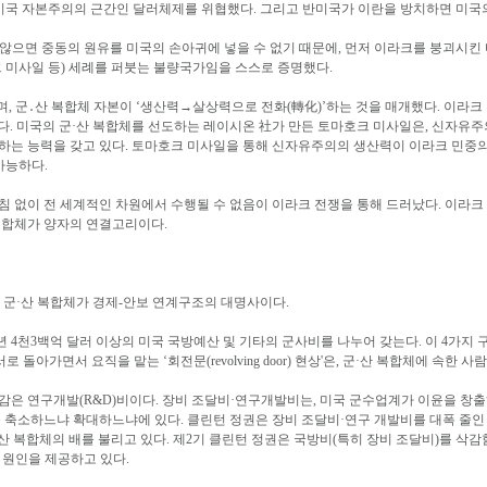
미국 자본주의의 근간인 달러체제를 위협했다. 그리고 반미국가 이란을 방치하면 미국
으면 중동의 원유를 미국의 손아귀에 넣을 수 없기 때문에, 먼저 이라크를 붕괴시킨
 미사일 등) 세례를 퍼붓는 불량국가임을 스스로 증명했다.
 군․산 복합체 자본이 ‘생산력→살상력으로 전화(轉化)’하는 것을 매개했다. 이라크
없다. 미국의 군·산 복합체를 선도하는 레이시온 社가 만든 토마호크 미사일은, 신자유
하는 능력을 갖고 있다. 토마호크 미사일을 통해 신자유주의의 생산력이 이라크 민중
가능하다.
 없이 전 세계적인 차원에서 수행될 수 없음이 이라크 전쟁을 통해 드러났다. 이라크
 복합체가 양자의 연결고리이다.
, 군·산 복합체가 경제-안보 연계구조의 대명사이다.
천3백억 달러 이상의 미국 국방예산 및 기타의 군사비를 나누어 갖는다. 이 4가지 구성요소 중
돌아가면서 요직을 맡는 ‘회전문(revolving door) 현상'은, 군·산 복합체에 속한
감은 연구개발(R&D)비이다. 장비 조달비·연구개발비는, 미국 군수업계가 이윤을 창
소하느냐 확대하느냐에 있다. 클린턴 정권은 장비 조달비·연구 개발비를 대폭 줄인 평화 배
산 복합체의 배를 불리고 있다. 제2기 클린턴 정권은 국방비(특히 장비 조달비)를 삭
원인을 제공하고 있다.