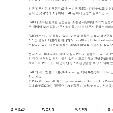
전쟁(전투지원·전투행위)을 청부받은 PMC는 전쟁·안보를 민영
는 미군 못지않게 소중하다. PMC는 이제 전쟁의 필수적인 요소
PMC에 소속된 현대판 용병들은, 소총을 사용하던 과거의 용병과 
은, 학력이 낮아 최첨단 군사장비를 제대로 다루지 못하는 이라
PMC에는 세 가지 유형이 있다. 첫 번째 유형은 고객의 정부군
이러한 유형의 대표적인 회사가 MPRI(Military Professional 
포함되어 있다. 세 번째 유형은, 후방지원(병참·기술지원·장병 수
전 세계의 110개국에서 90개 이상의 PMC가 활동하고 있으며,
리 마련·병영건설·관타나모의 탈레반 포로수용소 건설 등)를 해결해준다
해주므로, PMC 없이 미군이 단독으로 전쟁을 할 수 없게 되어 
PMC의 대표인 핼리버튼(Halliburton)은, 체니 부통령이 C
참고 자료;
① Peter W. Singer(2003)『Corporate Warriors: The Rise of the Privati
② 本山美彦(2004)『民營化される戰爭』(京都;ナカニシヤ出版)