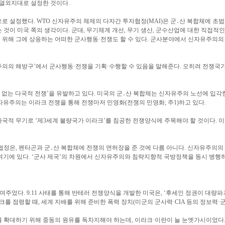
열외지대로 설정한 것이다.
 설정했다. WTO 신자유주의 체제의 다자간 투자협정(MAI)은 군․산 복합체에 초법
이 미국 쪽의 생각이다. 군대, 무기체계 개선, 무기 생산, 군수산업에 대한 직접적인 
해 그에 상응하는 어떠한 군사행동·전쟁도 할 수 있다. 군사분야에서 신자유주의의 틀을 뛰
의의 해방구’에서 군사행동·전쟁을 기획·수행할 수 있음을 말해준다. 오히려 전쟁
국경 없는 다국적 전쟁’을 유발하고 있다. 미국의 군․산 복합체는 신자유주의 노선에 입각한 ‘국
유주의는 이라크 전쟁을 통해 전쟁마저 민영화(전쟁의 민영화; 주1)하고 있다.
국적 무기로 ‘제3세계 불량국가 이라크’를 침공한 전쟁양식에 주목해야 할 것이다. 
 협정은, 펜타곤과 군․산 복합체에 전쟁의 면허장을 준 것에 다름 아니다. 신자유주의
여기에 있다. ‘군사 제국’의 차원에서 신자유주의와 침략지향적 국방정책을 동시 병행하
주었다. 9.11 사태를 통해 반테러 전쟁양식을 개발한 미국은, ‘후세인 정권이 대량
크를 점령할 때, 세계 지배를 위해 준비한 폭력 장치(미군의 군사력·CIA 등의 정보력·
확대하기 위해 중동의 원유를 독차지해야 하는데, 이라크·이란이 늘 눈엣가시이었다. 