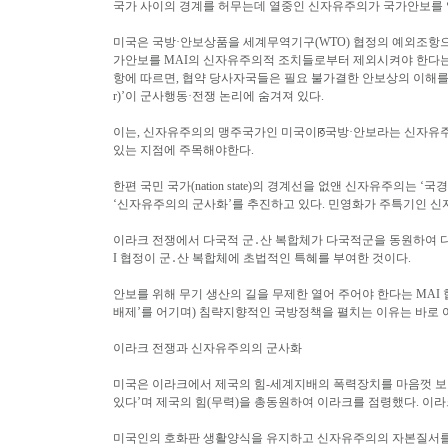
국가 사이의 경계를 허무는데 열중인 신자유주의가 국가안보를 
미국은 국방·안보상품을 세계무역기구(WTO) 협정의 예외조항으로
가안보를 MAI의 신자유주의적 조치들로부터 제외시켜야 한다는 것
항에 따르면, 협약 당사자국들은 필요 불가결한 안보상의 이해를 위
r)’이 군사행동·전쟁 논리에 숨겨져 있다.
이는, 신자유주의의 맹주국가인 미국이ꡐ국방·안보라는 신자유주
있는 지점에 주목해야한다.
한편 국민 국가(nation state)의 경계선을 없앤 신자유주의는 ‘
‘신자유주의의 군사화’를 추진하고 있다. 민영화가 주특기인 신자
이라크 전쟁에서 다국적 군․산 복합체가 다국적군을 동원하여 다
I 협정이 군․산 복합체에 초법적인 특혜를 부여한 것이다.
안보를 위해 무기 생산의 길을 무제한 열어 주어야 한다는 MAI
배제’를 어기며) 침략지향적인 국방정책을 펼치는 이유는 바로 
이라크 전쟁과 신자유주의의 군사화
미국은 이라크에서 제국의 힘-세계지배의 폭력장치를 마음껏 보여
있다’며 제국의 힘(무력)을 총동원하여 이라크를 점령했다. 이라
미국인의 호화판 생활양식을 유지하고 신자유주의의 자본질서를 