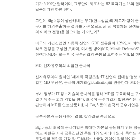
기가 5,700만 달러이며, 그루만이 제조하는 B2 폭격기는 1
납품되기만 하면 된다.
그런데 Big 5 등이 생산해내는 무기(안보상품)의 재고가 쌓
무기를 해외수출하는 결과를 가져오므로 군·산 복합체는 전쟁을 선호
의 이라크 전쟁)을 일으키는 게 아닌가?
미국의 기간산업인 자동차 산업의 GDP 점유율이 1.2%인데 
라크 전쟁을 구상한 듯하며, 미사일 방어(MD; Missile De
전쟁과 MD는 모두 미국 군수산업의 숨통을 트여주는 역할을 한
MD; 신자유주의의 최첨단 군사화
신자유주의의 원리인 ‘세계화·국경초월·IT 산업의 집대성·정보 
걸친 MD 우산은, 군사적 세계화(globalization)를 반증한
부시 정부가 IT 정보기술의 군사화를 통해 MD를 구축하려는 구
결 지워주는 고리 역할을 한다. 초국적 군수기업의 발전과정은,
편승하여 MD를 안보상품화한다. Big 5 등의 초국적 군수기업은
군수자본과 금융자본의 결합; 칼라일을 중심으로
Big 5 등의 초국적 군사기업은 막대한 자본을 동원하기 위해 금융자본
히드 마틴은 거대 금융집단인 록펠러와 연계되어 있다. 록히드 마틴
무장화의 결합을 가장 잘 드러내는 초국적 기업이 칼라일이다.