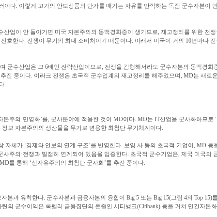
3억 달러이다. 이렇게 고가의 안보상품의 단가를 매기는 자유를 만끽하는 독점 군수자본
여 군수산업이 안 돌아가면 미국 자본주의의 동맥경화증이 생기므로, 재고정리를 위한 전
한다. 전쟁이 무기의 최대 소비처이기 때문이다. 이래서 미국이 거의 10년마다 전쟁(199
비하여 군수산업은 그 6배인 전략산업이므로, 전쟁을 감행해서라도 군수자본의 동맥경화
fense)도 추진 중이다. 이라크 전쟁은 초국적 군수업계의 재고정리를 해주었으며, MD는 
다.
자본주의·민영화’를, 군사분야에 적용한 것이 MD이다. MD는 IT산업을 군사화하므로 
다. MD는 정보 자본주의의 생산물을 무기로 변용한 최첨단 무기체계이다.
상 자체가 ‘경제와 안보의 연계 구조’를 반영한다. 보잉 사 등의 초국적 기업이, MD
 군사주의·전쟁과 밀접히 연계되어 있음을 입증한다. 초국적 군수기업은, 제국 미국의
 MD를 통해 ‘신자유주의의 최첨단 군사화’를 추진 중이다.
과 유착한다. 군수자본과 금융자본의 융합이 Big 5 또는 Big 15(그림 4의 Top 15
의 군수이익은 록펠러 금융집단의 돈줄인 시티뱅크(Citibank) 등을 거쳐 민간자본화