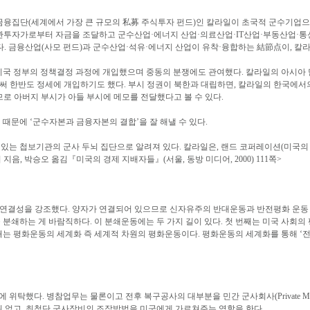
gle』은, 금융집단(세계에서 가장 큰 규모의 私募 주식투자 펀드)인 칼라일이 초국적 군수기업
관투자가로부터 자금을 조달하고 군수산업·에너지 산업·의료산업·IT산업·부동산업·통
. 금융산업(사모 펀드)과 군수산업·석유·에너지 산업이 유착·융합하는 結節点이, 칼
내세워 미국 정부의 정책결정 과정에 개입했으며 중동의 분쟁에도 관여했다. 칼라일의 아시아 
한반도 정세에 개입하기도 했다. 부시 정권이 북한과 대립하면, 칼라일의 한국에서의 이권
므로 아버지 부시가 아들 부시에 메모를 전달했다고 볼 수 있다.
때문에 ‘군수자본과 금융자본의 결합’을 잘 해낼 수 있다.
는 첩보기관의 군사 두뇌 집단으로 알려져 있다. 칼라일은, 랜드 코퍼레이션(미국의 안보
음, 박승오 옮김『미국의 경제 지배자들』(서울, 동방 미디어, 2000) 111쪽>
연결성을 강조했다. 양자가 연결되어 있으므로 신자유주의 반대운동과 반전평화 운동 
 분쇄하는 게 바람직하다. 이 분쇄운동에는 두 가지 길이 있다. 첫 번째는 미국 사회의
째는 평화운동의 세계화 즉 세계적 차원의 평화운동이다. 평화운동의 세계화를 통해 ‘
다. 병참업무는 물론이고 전후 복구공사의 대부분을 민간 군사회사(Private Military 
위 없고, 최첨단 군사장비의 조작방법을 미군에게 가르쳐주는 역할을 한다.