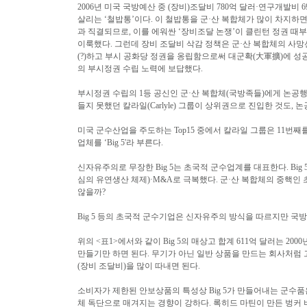
2006년 미국 국방예산 중 (장비)조달비 780억 달러·연구개발비 69
살리는 ‘철밥통’이다. 이 철밥통을 군·산 복합체가 많이 차지하
과 직결되므로, 이를 에워싼 ‘장비조달 논쟁’이 클린턴 정권 때부터 일
이룩했다. 그런데 장비 조달비 삭감 정책은 군·산 복합체의 사망
(?)하고 부시 공화당 정권을 옹립함으로써 대군확(大軍擴)에 성공했다.
의 부시정권 수립 노력에 보답했다.
부시정권 수립의 1등 공신인 군·산 복합체(국방족들)에게 논공
들지 못했던 칼라일(Carlyle) 그룹이 상위권으로 진입한 것도,
미국 군수산업을 주도하는 Top15 중에서 칼라일 그룹은 11번째
업체를 ‘Big 5'라 부른다.
신자유주의로 무장한 Big 5는 초국적 군수업계를 대표한다. Big
심의 유연생산 체제)·M&A로 극복했다. 군·산 복합체의 중핵
않을까?
Big 5 등의 초국적 군수기업은 신자유주의 방식을 따르지만 국
위의 <표1>에서와 같이 Big 5의 매상고 합계 611억 달러는 2
만들기만 하면 된다. 무기가 아닌 일반 상품을 만드는 회사처럼 
(장비 조달비)을 많이 따내면 된다.
소비자가 제한된 안보상품의 특성상 Big 5가 만들어내는 군수품
체 독단으로 매겨지는 경향이 강하다. 록히드 마틴이 만든 벙커 버스터