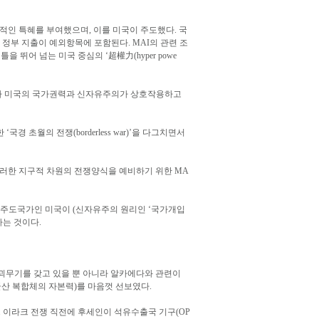
적인 특혜를 부여했으며, 이를 미국이 주도했다. 국
정부 지출이 예외항목에 포함된다. MAI의 관련 조
어 넘는 미국 중심의 ‘超權力(hyper powe
국가 미국의 국가권력과 신자유주의가 상호작용하고
경 초월의 전쟁(borderless war)’을 다그치면서
이러한 지구적 차원의 전쟁양식을 예비하기 위한 MA
의 주도국가인 미국이 (신자유주의 원리인 ‘국가개입
는 것이다.
파괴무기를 갖고 있을 뿐 아니라 알카에다와 관련이
군산 복합체의 자본력)를 마음껏 선보였다.
이라크 전쟁 직전에 후세인이 석유수출국 기구(OP