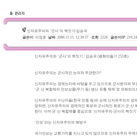
신자유주의와 ‘군사’의 짝짓기/김승국
글쓴이
: 이정호
날짜
: 2006.11.15. 12:39:57
조회
: 2226
글쓴이IP
: 219.2
신자유주의와 ‘군사’의 짝짓기 / 김승국 (평화만들기 255호)
신자유주의는 군사적인 논의와 무관한가?
신자유주의는 경제논리에 바탕을 두고 있으므로 군사분야와 무관한 것
‘군·산 복합체의 안보상품(무기 등) 생산·유통 체제’로 외화되
신자유주의의 수난자들(한국 민중 등)의 눈에 신자유주의의 경제
망하면, 신자유주의의 경제적인 회로와 군사적인 회로가 군·산 
한다. 이어 군·산 복합체를 중심으로 ‘신자유주의-군사의 짝짓기
‘안보’라는 신자유주의의 해방구
국가안보는 교환가치를 지니고 있지 않으므로 신자유주의 무역의 