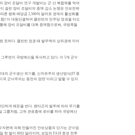
5.2%의 장비 조달비·연구 개발비는 군·산 복합체를 먹여
활이 걸린 장비 조달비의 증액·감소 논쟁은 안보전략
에 따른 평화 배당금 2,500억 달러로 경제의 활성화를
포함)’이 대동단결하여 클린턴의 민주당 정권을 타도
계획)을 통해 장비 조달비를 대폭 증액함으로써, 국방족들
된 듯하다. 클린턴 정권 때 발주액의 상위권에 끼어
, 그루먼이 국방예산을 독식하고 있다. 이 5개 군수
0년대의 군수생산 위기를, 신자유주의 생산방식(IT 중
미국 군사주의는 동전의 양면’이라고 말할 수 있지
외로 간단하게 떼돈을 번다. 펜타곤의 발주에 따라 무기를
일 그룹처럼, 고위 관료층에 로비를 하여 국방예산
 군수자본에 의해 만들어진 안보상품의 단가는 군수업
 한 발이 60만 달러이며, 보잉의 FA18 호넷 전투