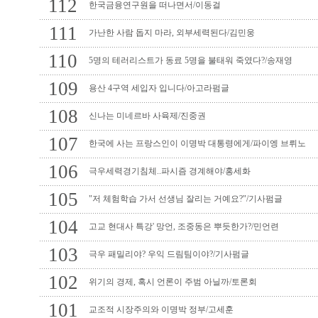
112
한국금융연구원을 떠나면서/이동걸
111
가난한 사람 돕지 마라, 외부세력된다/김민웅
110
5명의 테러리스트가 동료 5명을 불태워 죽였다?/송재영
109
용산 4구역 세입자 입니다/아고라펌글
108
신나는 미네르바 사육제/진중권
107
한국에 사는 프랑스인이 이명박 대통령에게/파이엥 브뤼노
106
극우세력경기침체..파시즘 경계해야/홍세화
105
"저 체험학습 가서 선생님 잘리는 거예요?"/기사펌글
104
고교 현대사 특강' 망언, 조중동은 뿌듯한가?/민언련
103
극우 패밀리야? 우익 드림팀이야?/기사펌글
102
위기의 경제, 혹시 언론이 주범 아닐까/토론회
101
교조적 시장주의와 이명박 정부/고세훈