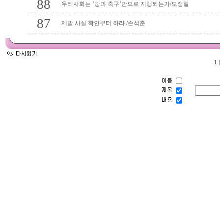
88
우리사회는 ‘빵과 축구’만으로 지탱되는가/도정일
87
제발 사실 확인부터 하라 /손석춘
1