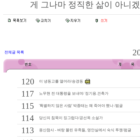
게 그나마 정직한 삶이 아니겠
2
전체글 목록
120
이 냉동고를 열어라/송경동
117
노무현 전 대통령을 보내며/ 정기용.건축가
115
'특별하지 않은 사람' 박종태는 왜 죽어야 했나 /펌글
114
당신의 침묵이 징그럽다/공선옥 소설가
113
용산참사 - 벼랑 몰린 유족들, 영안실에서 숙식 투쟁/펌글