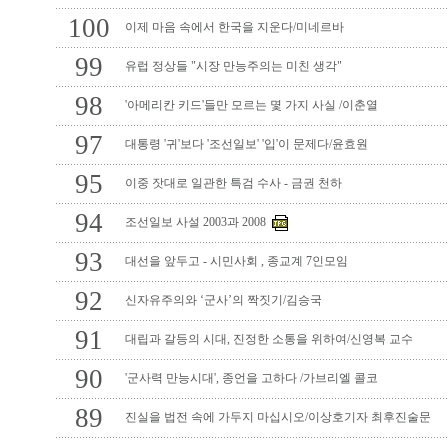
100
이제 마음 속에서 한국을 지운다/미네르바
99
유럽 정상들 "시장 만능주의는 미친 생각"
98
'아메리칸 키드'들만 모르는 몇 가지 사실 /이춘열
97
대통령 '귀'보다 '조선일보' '입'이 문제다/윤효원
95
이중 잣대로 일관한 특검 수사 - 금권 천하
94
조선일보 사설 2003과 2008
93
대선을 앞두고 - 시민사회 , 종교계 7인모임
92
신자유주의와 ‘군사’의 짝짓기/김승국
91
대립과 갈등의 시대, 진정한 소통을 위하여/신영복 교수
90
'군사력 만능시대', 종언을 고하다 /가브리엘 콜코
89
진실을 법전 속에 가두지 마십시오/이상호기자 최후진술문