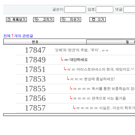
글쓴이:
암호:
댓글:
전체
7
개의 관련글
17847
'오해'와 '편견'의 주범...'무지'...ㅠㅠ
17849
re: 대단하세요
17851
re: re: 아리스토파네스의 희극, 재밌어요.^^
17853
re: re: re: 본성에 충실하세요!
17855
re: re: re: re: 독서를 통한 보충학습의 
17856
re: re: re: re: 관객으로 사는 즐거움
17857
re: re: re: re: re: 사실은...이순이 학우가.