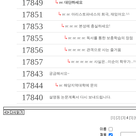
17849
re: 대단하세요
17851
re: re: 아리스토파네스의 희극, 재밌어요.^^
17853
re: re: re: 본성에 충실하세요!
17855
re: re: re: re: 독서를 통한 보충학습의 장점
17856
re: re: re: re: 관객으로 사는 즐거움
17857
re: re: re: re: re: 사실은...이순이 학우가...^
17843
궁금해서요~
17844
re: 해당지역대학에 문의
17840
설명동 논문계획서 다시 보내드립니다.
[1]
[2]
[3]
4
[5]
[