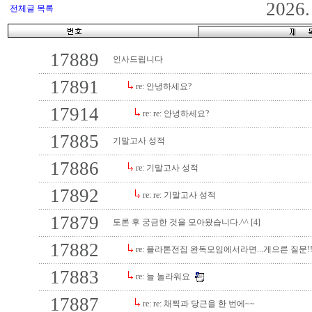
2026
전체글 목록
17889
인사드립니다
17891
re: 안녕하세요?
17914
re: re: 안녕하세요?
17885
기말고사 성적
17886
re: 기말고사 성적
17892
re: re: 기말고사 성적
17879
토론 후 궁금한 것을 모아왔습니다.^^ [4]
17882
re: 플라톤전집 완독모임에서라면...게으른 질문!!
17883
re: 늘 놀라워요
17887
re: re: 채찍과 당근을 한 번에~~