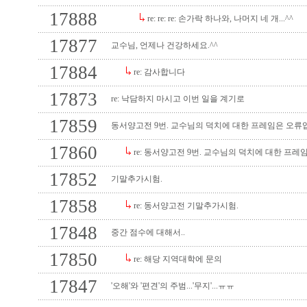
17888
re: re: re: 손가락 하나와, 나머지 네 개...^^
17877
교수님, 언제나 건강하세요.^^
17884
re: 감사합니다
17873
re: 낙담하지 마시고 이번 일을 계기로
17859
동서양고전 9번. 교수님의 덕치에 대한 프레임은 오류
17860
re: 동서양고전 9번. 교수님의 덕치에 대한 프레
17852
기말추가시험.
17858
re: 동서양고전 기말추가시험.
17848
중간 점수에 대해서..
17850
re: 해당 지역대학에 문의
17847
'오해'와 '편견'의 주범...'무지'...ㅠㅠ